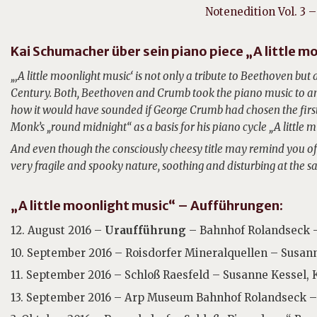
Notenedition Vol. 3 –
Kai Schumacher über sein piano piece „A little m
„‚A little moonlight music‘ is not only a tribute to Beethoven b
Century. Both, Beethoven and Crumb took the piano music to ano
how it would have sounded if George Crumb had chosen the first
Monk’s „round midnight“ as a basis for his piano cycle „A little m
And even though the consciously cheesy title may remind you of 
very fragile and spooky nature, soothing and disturbing at the s
„A little moonlight music“ – Aufführungen:
12. August 2016 –
Uraufführung
– Bahnhof Rolandseck –
10. September 2016 – Roisdorfer Mineralquellen – Susann
11. September 2016 – Schloß Raesfeld – Susanne Kessel, 
13. September 2016 – Arp Museum Bahnhof Rolandseck – 