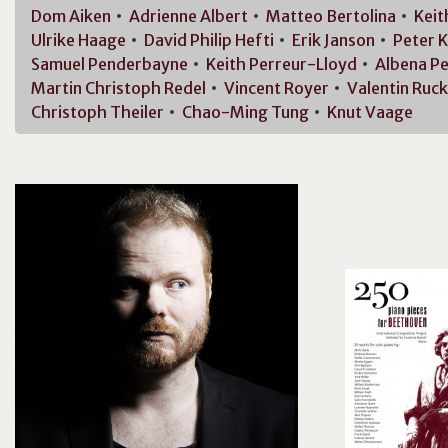
Dom
Aiken
Adrienne
Albert
Matteo
Bertolina
Kei
Ulrike
Haage
David Philip
Hefti
Erik
Janson
Peter
K
Samuel
Penderbayne
Keith
Perreur-Lloyd
Albena
Pe
Martin Christoph
Redel
Vincent
Royer
Valentin
Ruck
Christoph
Theiler
Chao-Ming
Tung
Knut
Vaage