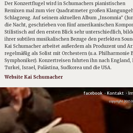
Der Konzertflugel wird in Schumachers pianistischen
Remixen mal zum vier Quadratmeter großen Klangungehe
Schlagzeug. Auf seinem aktuellen Album „Insomnia“ (Ju
die Nacht, geschrieben von fünf amerikanischen Komponi
Stilistisch auf den ersten Blick sehr unterschiedlich, b
ihrer subtilen musikalischen Bezuge den perfekten Soun
Kai Schumacher arbeitet außerdem als Produzent und Ar
regelmäßig als Solist mit Orchestern (u.a. Philharmoni
Symphoniker). Konzertreisen fuhrten ihn nach England, F
Turkei, Israel, Palästina, Sudkorea und die USA.
Website Kai Schumacher
facebook
Kontakt
I
copyright 2015 