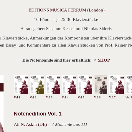
EDITIONS MUSICA FERRUM
(London)
10 Bände – je 25-30 Klavierstücke
Herausgeber: Susanne Kessel und Nikolas Sideris
er Klavierstücke, Anmerkungen der Komponisten über ihre Klavierstücke
inen Essay und Kommentare zu allen Klavierstücken von Prof. Rainer 
Die Notenbände sind hier erhältlich: >
SHOP
Vol 1
Vol 2
Vol 3
Vol 4
Vol 5
Vol 6
Vol 7
Vol 8
Notenedition Vol. 1
Ali N. Askin (DE)
–
7 Momente aus 111