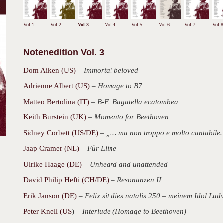
Vol 1
Vol 2
Vol 3
Vol 4
Vol 5
Vol 6
Vol 7
Vol 8
Notenedition Vol. 3
Dom Aiken (US)
–
Immortal beloved
Adrienne Albert (US)
–
Homage to B7
Matteo Bertolina (IT)
–
B-E Bagatella ecatombea
Keith Burstein (UK)
–
Momento for Beethoven
Sidney Corbett (US/DE)
–
„… ma non troppo e molto cantabil
Jaap Cramer (NL)
–
Für Eline
Ulrike Haage (DE)
–
Unheard and unattended
David Philip Hefti (CH/DE)
–
Resonanzen II
Erik Janson (DE)
–
Felix sit dies natalis 250 – meinem Idol Lud
Peter Knell (US
) –
Interlude (Homage to Beethoven)