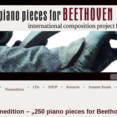
Suc
nach
CDs
SHOP
Konzerte
Susanne Kessel
Notenedition
nedition – „250 piano pieces for Beeth