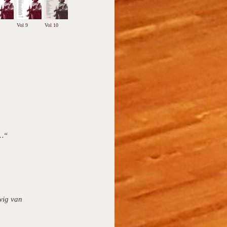
Vol 9
Vol 10
e…“
wig van