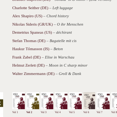
Charlotte Seither (DE)
–
Left luggage
Alex Shapiro (US)
–
Chord history
Nikolas Sideris (GR/UK)
–
O ihr Menschen
Demetrius Spaneas (US)
–
déchirant
Stefan Thomas (DE)
–
Bagatelle mit cis
Haukur Tómasson (IS)
–
Beton
Frank Zabel (DE)
–
Elise in Warschau
Helmut Zerlett (DE)
–
Moon in C sharp minor
Walter Zimmermann (DE)
–
Groll & Dank
Vol 1
Vol 2
Vol 3
Vol 4
Vol 5
Vol 6
Vol 7
Vol 8