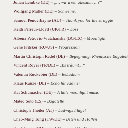
Julian Lembke (DE)
–
„… wir irren allesamt… ?“
Wolfgang Müller (DE)
–
Schweine.
Samuel Penderbayne (AU)
–
Thank you for the struggle
Keith Perreur-Lloyd (UK/FR)
–
Loss
Albena Petrovic-Vratchanska (BG/LX)
–
Moonlight
Gene Pritsker (RU/US)
–
Progression
Martin Christoph Redel (DE)
–
Begegnung. Rheinische Bagatelle
Vincent Royer (FR/DE)
– „
Es träumt…“
Valentin Ruckebier (DE)
–
ReLudium
Klaus Runze (DE)
–
Echo für Klavier
Kai Schumacher (DE)
–
A little moonlight music
Mateo Soto (ES)
–
Bagatelle
Christoph Theiler (AT)
–
Ludwigs Flügel
Chao-Ming Tung (TW/DE)
–
Beten und Hoffen