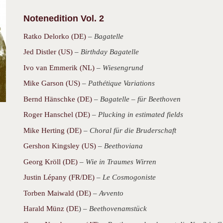
Notenedition Vol. 2
Ratko Delorko (DE)
–
Bagatelle
Jed Distler (US)
–
Birthday Bagatelle
Ivo van Emmerik (NL)
–
Wiesengrund
Mike Garson (US)
–
Pathétique Variations
Bernd Hänschke (DE)
–
Bagatelle – für Beethoven
Roger Hanschel (DE)
–
Plucking in estimated fields
Mike Herting (DE)
–
Choral für die Bruderschaft
Gershon Kingsley (US)
–
Beethoviana
Georg Kröll (DE)
–
Wie in Traumes Wirren
Justin Lépany (FR/DE)
–
Le Cosmogoniste
Torben Maiwald (DE)
–
Avvento
Harald Münz (DE
) –
Beethovenamstück