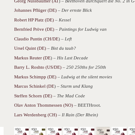
Georg Nussbaumer (AT
) –
Beethoven durchquert die No. 2 in 
Johannes Pflüger (DE)
–
Der ernste Blick
Robert HP Platz (DE)
–
Kessel
Bernfried Pröve (DE)
–
Paintings for Ludwig van
Claudio Puntin (CH/DE
) –
Left
Ursel Quint (DE)
–
Bist du taub?
Markus Reuter (DE
) –
His Last Decade
Barry L. Roshto (US/DE)
–
250 250ths for 250th
Markus Schimpp (DE)
–
Ludwig at the silent movies
Marcus Schinkel (DE
) –
Sturm und Klang
Steffen Schorn (DE)
–
The Mad Code
Olav Anton Thommessen (NO)
– BEETHroot.
Lars Werdenberg (CH)
–
Il Rain (Der Rhein)