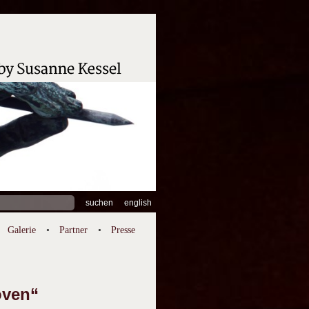
hen
english
:
Galerie
Partner
Presse
oven“