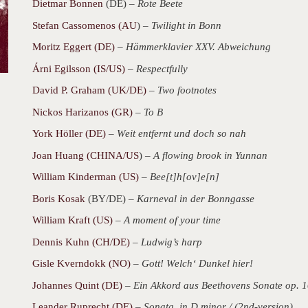
Dietmar Bonnen
(DE) –
Rote Beete
Stefan Cassomenos (AU
) –
Twilight in Bonn
Moritz Eggert (DE)
–
Hämmerklavier XXV. Abweichung
Árni Egilsson (IS/US)
–
Respectfully
David P. Graham (UK/DE)
–
Two footnotes
Nickos Harizanos (GR)
–
To B
York Höller (DE)
–
Weit entfernt und doch so nah
Joan Huang (CHINA/US
) –
A flowing brook in Yunnan
William Kinderman (US)
–
Bee[t]h[ov]e[n]
Boris Kosak
(BY/DE) –
Karneval in der Bonngasse
William Kraft (US)
–
A moment of your time
Dennis Kuhn (CH/DE)
–
Ludwig’s harp
Gisle Kverndokk (NO)
–
Gott! Welch‘ Dunkel hier!
Johannes Quint (DE)
–
Ein Akkord aus Beethovens Sonate op. 
Leander Ruprecht (DE)
–
Sonata in D minor / (2nd-version)