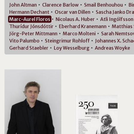
John
Altman
Clarence
Barlow
Smail
Benhouhou
Bi
Hermann
Dechant
Oscar van
Dillen
Sascha Janko
Dra
Marc-Aurel
Floros
Nicolaus A.
Huber
Atli
Ingólfsson
Thurídur
Jónsdóttir
Eberhard
Kranemann
Matthias 
Jörg-Peter
Mittmann
Marco
Molteni
Sarah
Nemtso
Vito
Palumbo
Steingrimur
Rohloff
Johannes X.
Scha
Gerhard
Staebler
Loy
Wesselburg
Andreas
Woyke