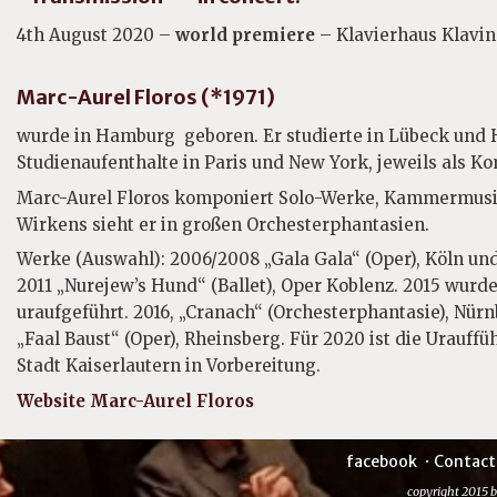
4th August 2020 –
world premiere
– Klavierhaus Klavin
Marc-Aurel Floros (*1971)
wurde in Hamburg geboren. Er studierte in Lübeck und
Studienaufenthalte in Paris und New York, jeweils als Ko
Marc-Aurel Floros komponiert Solo-Werke, Kammermusik
Wirkens sieht er in großen Orchesterphantasien.
Werke (Auswahl): 2006/2008 „Gala Gala“ (Oper), Köln un
2011 „Nurejew’s Hund“ (Ballet), Oper Koblenz. 2015 wurd
uraufgeführt. 2016, „Cranach“ (Orchesterphantasie), Nür
„Faal Baust“ (Oper), Rheinsberg. Für 2020 ist die Urauff
Stadt Kaiserlautern in Vorbereitung.
Website Marc-Aurel Floros
facebook
Contact
copyright 2015 