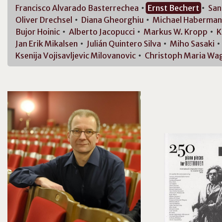
Francisco
Alvarado Basterrechea
Ernst
Bechert
Sa
Oliver
Drechsel
Diana
Gheorghiu
Michael
Haberman
Bujor
Hoinic
Alberto
Jacopucci
Markus W.
Kropp
K
Jan Erik
Mikalsen
Julián
Quintero Silva
Miho
Sasaki
Ksenija
Vojisavljevic Milovanovic
Christoph Maria
Wag