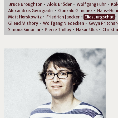
Bruce
Broughton
Alois
Bröder
Wolfgang
Fuhr
Kok
Alexandros
Georgiadis
Gonzalo
Gimenez
Hans-Hen
Matt
Herskowitz
Friedrich
Jaecker
Elias
Jurgschat
Gilead
Mishory
Wolfgang
Niedecken
Gwyn
Pritchar
Simona
Simonini
Pierre
Thilloy
Hakan
Ulus
Christi