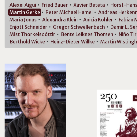
Alexei
Aigui
Fried
Bauer
Xavier
Beteta
Horst-Han
Martin
Gerke
Peter Michael
Hamel
Andreas
Herkenr
Maria
Jonas
Alexandra
Klein
Anicia
Kohler
Fabian
M
Enjott
Schneider
Gregor
Schwellenbach
Damir L.
Ser
Mist
Thorkelsdóttir
Bente Leiknes
Thorsen
Niño
Ti
Berthold
Wicke
Heinz-Dieter
Willke
Martin
Wisting