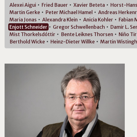
Alexei
Aigui
Fried
Bauer
Xavier
Beteta
Horst-Han
Martin
Gerke
Peter Michael
Hamel
Andreas
Herkenr
Maria
Jonas
Alexandra
Klein
Anicia
Kohler
Fabian
M
Enjott
Schneider
Gregor
Schwellenbach
Damir L.
Ser
Mist
Thorkelsdóttir
Bente Leiknes
Thorsen
Niño
Ti
Berthold
Wicke
Heinz-Dieter
Willke
Martin
Wisting