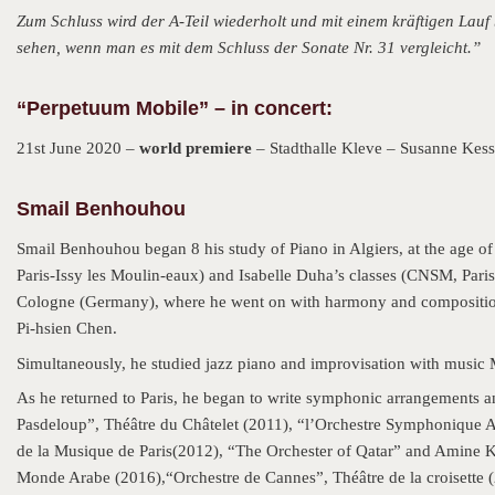
Zum Schluss wird der A-Teil wiederholt und mit einem kräftigen Lauf
sehen, wenn man es mit dem Schluss der Sonate Nr. 31 vergleicht.”
“Perpetuum Mobile” – in concert:
21st June 2020 –
world premiere
– Stadthalle Kleve – Susanne Kess
S
mail Benhouhou
Smail Benhouhou began 8 his study of Piano in Algiers, at the age o
Paris-Issy les Moulin-eaux) and Isabelle Duha’s classes (CNSM, Pari
Cologne (Germany), where he went on with harmony and composition c
Pi-hsien Chen.
Simultaneously, he studied jazz piano and improvisation with music
As he returned to Paris, he began to write symphonic arrangements an
Pasdeloup”, Théâtre du Châtelet (2011), “l’Orchestre Symphonique Al
de la Musique de Paris(2012), “The Orchester of Qatar” and Amine Ko
Monde Arabe (2016),“Orchestre de Cannes”, Théâtre de la croisette (