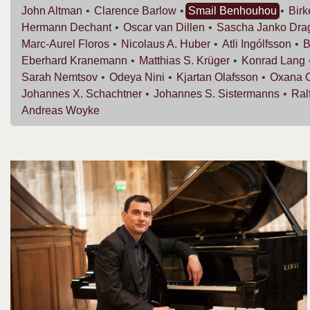
John
Altman
Clarence
Barlow
Smail
Benhouhou
Bir
Hermann
Dechant
Oscar van
Dillen
Sascha Janko
Dra
Marc-Aurel
Floros
Nicolaus A.
Huber
Atli
Ingólfsson
B
Eberhard
Kranemann
Matthias S.
Krüger
Konrad
Lang
Sarah
Nemtsov
Odeya
Nini
Kjartan
Olafsson
Oxana
Johannes X.
Schachtner
Johannes S.
Sistermanns
Ral
Andreas
Woyke