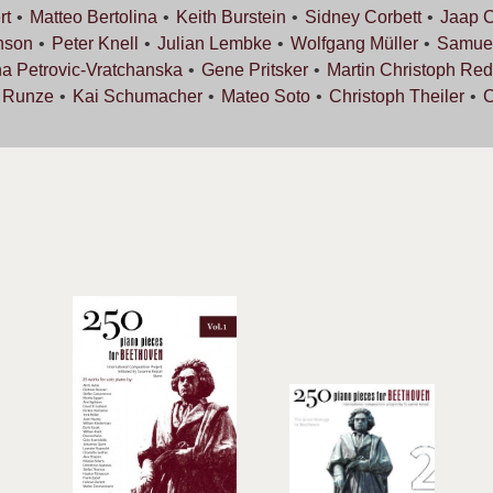
rt
Matteo
Bertolina
Keith
Burstein
Sidney
Corbett
Jaap
C
nson
Peter
Knell
Julian
Lembke
Wolfgang
Müller
Samue
na
Petrovic-Vratchanska
Gene
Pritsker
Martin Christoph
Red
s
Runze
Kai
Schumacher
Mateo
Soto
Christoph
Theiler