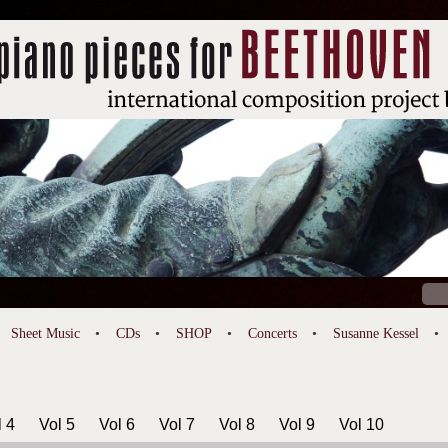
Sear
for:
Sheet Music
CDs
SHOP
Concerts
Susanne Kessel
l 4
Vol 5
Vol 6
Vol 7
Vol 8
Vol 9
Vol 10