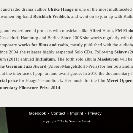
ist and radio drama author
Ulrike Haage
is one of the most multifaceted
ll-women big-band
Reichlich Weiblich
, and went on to join up with Kath
g and experimental projects with musicians like Alfred Harth,
FM Einhe
, Düsseldorf, Hamburg and Berlin. Since 2006 she works regularly with
temporary
works for films and radio
, mostly published with the audiob
Since 2004 she releases highly respected Solo CDs. Following
Sélavy
(2
lbum (2011) entitled
In:finitum
. The forth solo album
Maelstrom
will be
the German Jazz Award
(Albert-Mangelsdorff-Preis) for her outstanding
s at the interface of pop, art and avant-garde. In 2010 the documentary 
cial prize
for Haage’s soundtrack. Her music for the film
Meret Oppenhe
mentary Filmscore Prize 2014
.
facebook
Contact
Imprint
Privacy
copyright 2015 by
Susanne Kessel