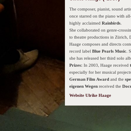
The composer, pianist, sound art
once starred on the piano with a
highly acclaimed
Rainbirds
.
She collaborated on genre-crossin
to theatre productions in Zürich
Haage composes and directs con
record label
Blue Pearls Music
. 
she has released her third solo a
Prizes:
In 2003, Haage received
especially for her musical project
German Film Award
and the
spe
eigenen Wegen
received the
Docu
Website Ulrike Haage