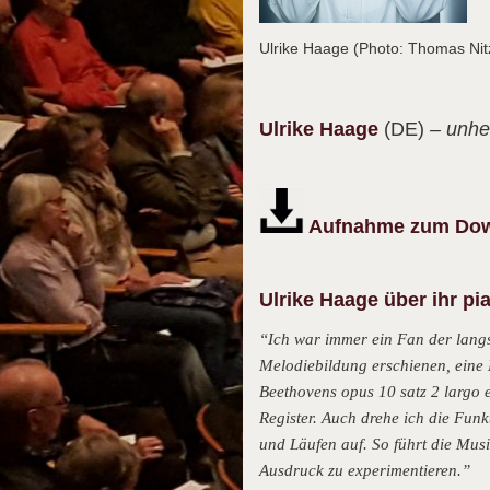
Ulrike Haage (Photo: Thomas Ni
Ulrike
Haage
(DE)
– unhe
Aufnahme zum Down
Ulrike Haage über ihr p
“Ich war immer ein Fan der lang
Melodiebildung erschienen, eine 
Beethovens opus 10 satz 2 largo e
Register. Auch drehe ich die Funk
und Läufen auf. So führt die Mus
Ausdruck zu experimentieren.”