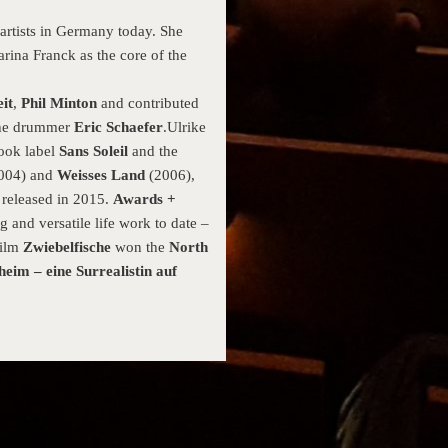
 artists in Germany today. She
arina Franck as the core of the
it
,
Phil Minton
and contributed
 the drummer
Eric Schaefer
.Ulrike
ook label
Sans Soleil
and the
004) and
Weisses Land
(2006),
 released in 2015.
Awards +
 and versatile life work to date –
film
Zwiebelfische
won the
North
im – eine Surrealistin auf