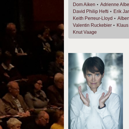
Dom
Aiken
Adrienne
Albe
David Philip
Hefti
Erik
Ja
Keith
Perreur-Lloyd
Albe
Valentin
Ruckebier
Klau
Knut
Vaage