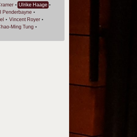
ramer
Ulrike
Haage
l
Penderbayne
el
Vincent
Royer
Chao-Ming
Tung