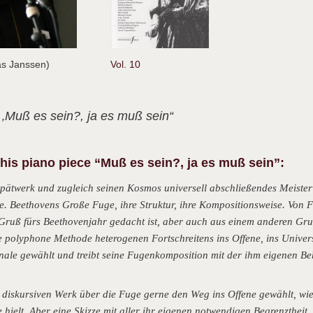
as Janssen)
Vol. 10
 ‚Muß es sein?, ja es muß sein“
is piano piece “Muß es sein?, ja es muß sein”:
pätwerk und zugleich seinen Kosmos universell abschließendes Meister
e. Beethovens Große Fuge, ihre Struktur, ihre Kompositionsweise. Von 
r Gruß fürs Beethovenjahr gedacht ist, aber auch aus einem anderen Gru
e polyphone Methode heterogenen Fortschreitens ins Offene, ins Univer
inale gewählt und treibt seine Fugenkomposition mit der ihm eigenen Be
 diskursiven Werk über die Fuge gerne den Weg ins Offene gewählt, wi
hielt. Aber eine Skizze mit aller ihr eigenen notwendigen Begrenztheit,