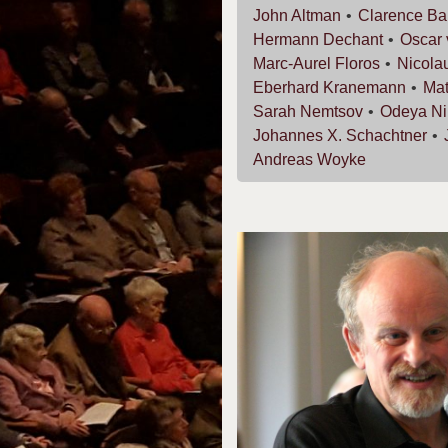
John
Altman
Clarence
Ba
Hermann
Dechant
Oscar
Marc-Aurel
Floros
Nicola
Eberhard
Kranemann
Mat
Sarah
Nemtsov
Odeya
Ni
Johannes X.
Schachtner
Andreas
Woyke