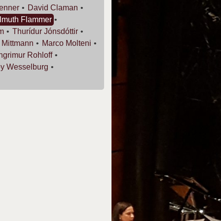
enner
David
Claman
lmuth
Flammer
m
Thurídur
Jónsdóttir
r
Mittmann
Marco
Molteni
ingrimur
Rohloff
oy
Wesselburg