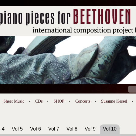
Sear
for:
Sheet Music
CDs
SHOP
Concerts
Susanne Kessel
l 4
Vol 5
Vol 6
Vol 7
Vol 8
Vol 9
Vol 10