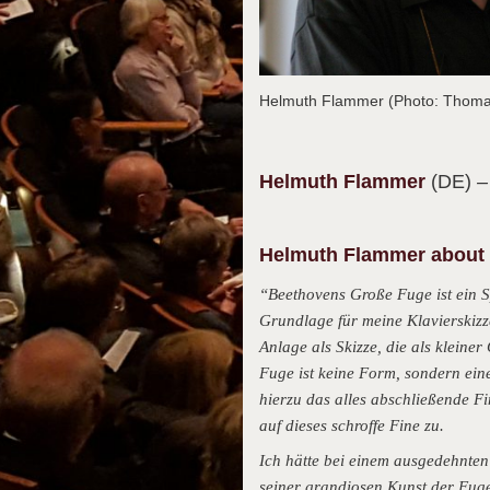
Helmuth Flammer (Photo: Thom
Helmuth
Flammer
(DE)
–
Helmuth Flammer about h
“Beethovens Große Fuge ist ein S
Grundlage für meine Klavierskizz
Anlage als Skizze, die als kleine
Fuge ist keine Form, sondern ein
hierzu das alles abschließende F
auf dieses schroffe Fine zu.
Ich hätte bei einem ausgedehnten
seiner grandiosen Kunst der Fuge 