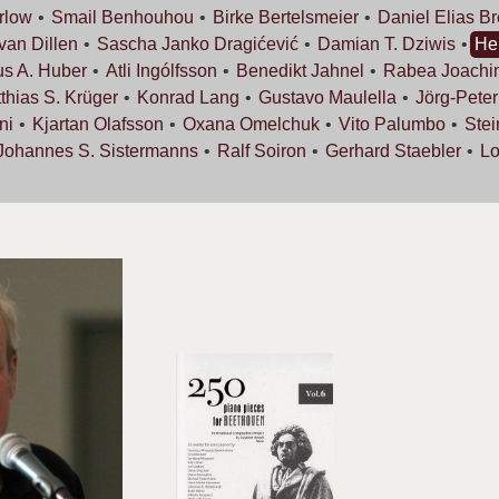
rlow
Smail
Benhouhou
Birke
Bertelsmeier
Daniel Elias
Br
 van
Dillen
Sascha Janko
Dragićević
Damian T.
Dziwis
He
us A.
Huber
Atli
Ingólfsson
Benedikt
Jahnel
Rabea
Joachi
thias S.
Krüger
Konrad
Lang
Gustavo
Maulella
Jörg-Pete
ni
Kjartan
Olafsson
Oxana
Omelchuk
Vito
Palumbo
Ste
Johannes S.
Sistermanns
Ralf
Soiron
Gerhard
Staebler
L