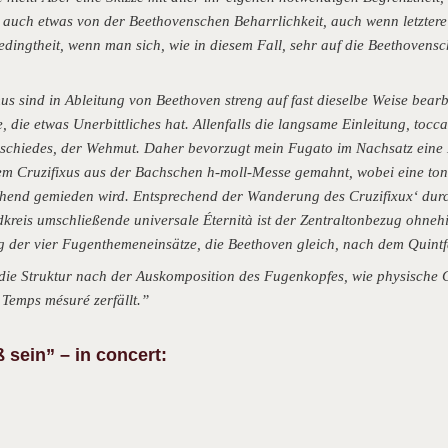
auch etwas von der Beethovenschen Beharrlichkeit, auch wenn letztere
dingtheit, wenn man sich, wie in diesem Fall, sehr auf die Beethovensc
 sind in Ableitung von Beethoven streng auf fast dieselbe Weise bearb
 die etwas Unerbittliches hat. Allenfalls die langsame Einleitung, toccata
bschiedes, der Wehmut. Daher bevorzugt mein Fugato im Nachsatz eine
m Cruzifixus aus der Bachschen h-moll-Messe gemahnt, wobei eine to
ehend gemieden wird.
Entsprechend der Wanderung des Cruzifixux‘ durc
rdkreis umschließende universale Éternità ist der Zentraltonbezug ohnehi
g der vier Fugenthemeneinsätze, die Beethoven gleich, nach dem Quintfa
t die Struktur nach der Auskomposition des Fugenkopfes, wie physische 
 Temps mésuré zerfällt.”
 sein” – in concert: