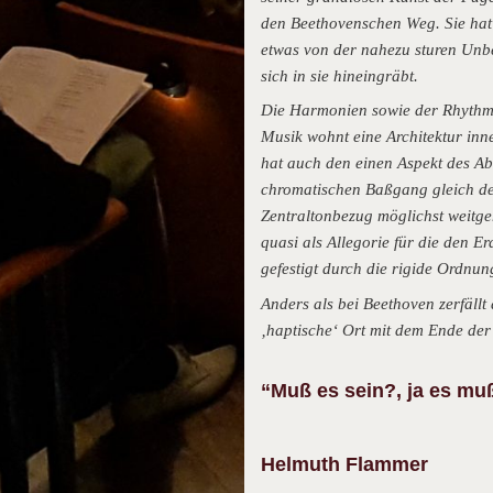
den Beethovenschen Weg. Sie hat 
etwas von der nahezu sturen Unbe
sich in sie hineingräbt.
Die Harmonien sowie der Rhythmus
Musik wohnt eine Architektur inne,
hat auch den einen Aspekt des A
chromatischen Baßgang gleich de
Zentraltonbezug möglichst weitg
quasi als Allegorie für die den E
gefestigt durch die rigide Ordnun
Anders als bei Beethoven zerfäll
‚haptische‘ Ort mit dem Ende der
“Muß es sein?, ja es muß
Helmuth Flammer