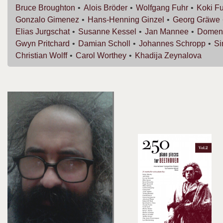
Bruce
Broughton
Alois
Bröder
Wolfgang
Fuhr
Koki
Fu
Gonzalo
Gimenez
Hans-Henning
Ginzel
Georg
Gräwe
Elias
Jurgschat
Susanne
Kessel
Jan
Mannee
Domen
Gwyn
Pritchard
Damian
Scholl
Johannes
Schropp
S
Christian
Wolff
Carol
Worthey
Khadija
Zeynalova