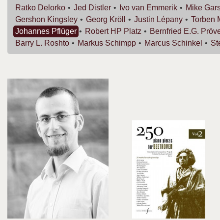
Ratko
Delorko
Jed
Distler
Ivo van
Emmerik
Mike
Gar
Gershon
Kingsley
Georg
Kröll
Justin
Lépany
Torben
Johannes
Pflüger
Robert HP
Platz
Bernfried E.G.
Pröv
Barry L.
Roshto
Markus
Schimpp
Marcus
Schinkel
St