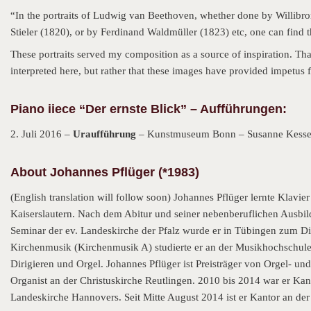
“In the portraits of Ludwig van Beethoven, whether done by Willibr
Stieler (1820), or by Ferdinand Waldmüller (1823) etc, one can find 
These portraits served my composition as a source of inspiration. Tha
interpreted here, but rather that these images have provided impetu
Piano iiece “Der ernste Blick” – Aufführungen:
2. Juli 2016 –
Uraufführung
– Kunstmuseum Bonn – Susanne Kessel
About Johannes Pflüger (*1983)
(English translation will follow soon) Johannes Pflüger lernte Klav
Kaiserslautern. Nach dem Abitur und seiner nebenberuflichen Ausbi
Seminar der ev. Landeskirche der Pfalz wurde er in Tübingen zum D
Kirchenmusik (Kirchenmusik A) studierte er an der Musikhochschule 
Dirigieren und Orgel. Johannes Pflüger ist Preisträger von Orgel- 
Organist an der Christuskirche Reutlingen. 2010 bis 2014 war er Kant
Landeskirche Hannovers. Seit Mitte August 2014 ist er Kantor an de