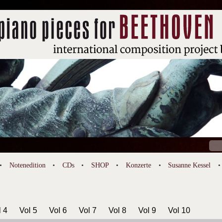
Suc
nach
Notenedition
CDs
SHOP
Konzerte
Susanne Kessel
l 4
Vol 5
Vol 6
Vol 7
Vol 8
Vol 9
Vol 10