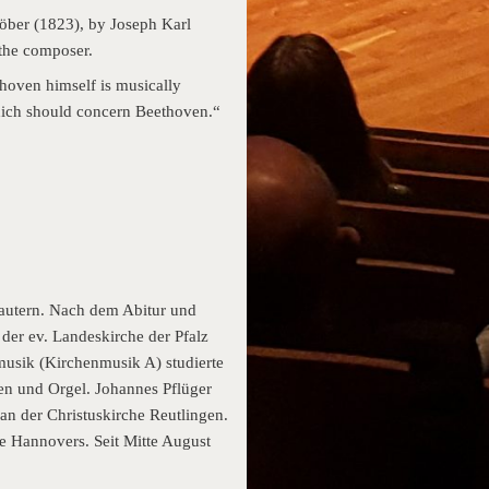
öber (1823), by Joseph Karl
 the composer.
thoven himself is musically
which should concern Beethoven.“
lautern. Nach dem Abitur und
er ev. Landeskirche der Pfalz
usik (Kirchenmusik A) studierte
ren und Orgel. Johannes Pflüger
an der Christuskirche Reutlingen.
he Hannovers. Seit Mitte August