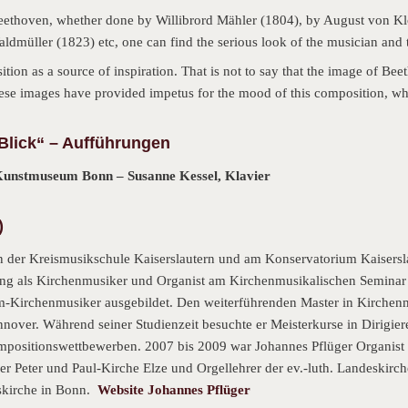
Beethoven, whether done by Willibrord Mähler (1804), by August von Kl
aldmüller (1823) etc, one can find the serious look of the musician and
ion as a source of inspiration. That is not to say that the image of Bee
 these images have provided impetus for the mood of this composition, 
 Blick“ – Aufführungen
unstmuseum Bonn – Susanne Kessel, Klavier
)
an der Kreismusikschule Kaiserslautern und am Konservatorium Kaisers
ng als Kirchenmusiker und Organist am Kirchenmusikalischen Seminar d
-Kirchenmusiker ausgebildet. Den weiterführenden Master in Kirchenm
nover. Während seiner Studienzeit besuchte er Meisterkurse in Dirigie
ompositionswettbewerben. 2007 bis 2009 war Johannes Pflüger Organist 
er Peter und Paul-Kirche Elze und Orgellehrer der ev.-luth. Landeskirc
nskirche in Bonn.
Website Johannes Pflüger