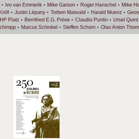
Ivo van
Emmerik
Mike
Garson
Roger
Hanschel
Mike
He
Kröll
Justin
Lépany
Torben
Maiwald
Harald
Muenz
Geo
 HP
Platz
Bernfried E.G.
Pröve
Claudio
Puntin
Ursel
Quint
chimpp
Marcus
Schinkel
Steffen
Schorn
Olav Anton
Thom