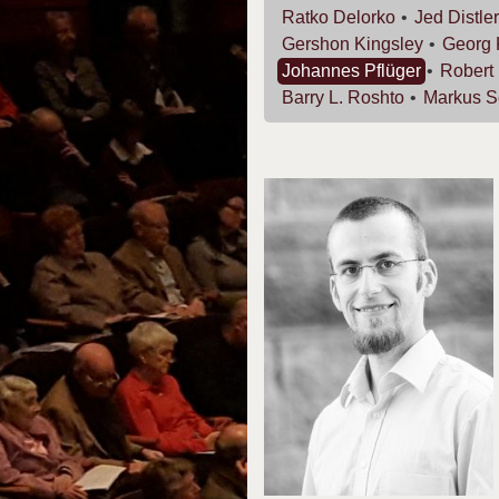
Ratko
Delorko
Jed
Distler
Gershon
Kingsley
Georg
Johannes
Pflüger
Robert
Barry L.
Roshto
Markus
S