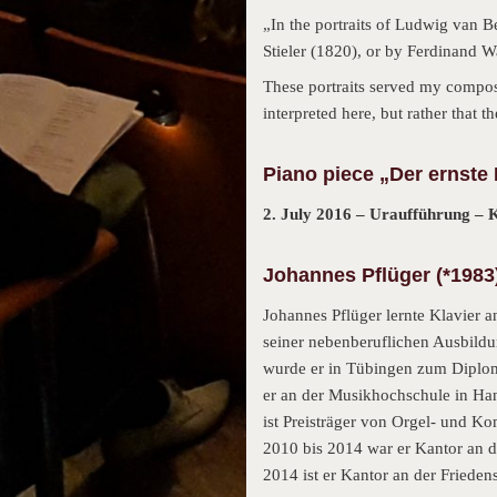
„In the portraits of Ludwig van 
Stieler (1820), or by Ferdinand W
These portraits served my composit
interpreted here, but rather that
Piano piece „Der ernste
2. July 2016 –
Uraufführung –
K
Johannes Pflüger (*1983
Johannes Pflüger lernte Klavier 
seiner nebenberuflichen Ausbildu
wurde er in Tübingen zum Diplom
er an der Musikhochschule in Han
ist Preisträger von Orgel- und K
2010 bis 2014 war er Kantor an d
2014 ist er Kantor an der Friede