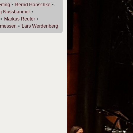
rting
Bernd
Hänschke
rg
Nussbaumer
Markus
Reuter
messen
Lars
Werdenberg