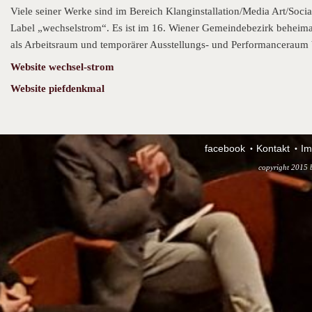
Viele seiner Werke sind im Bereich Klanginstallation/Media Art/Socia
Label „wechselstrom“. Es ist im 16. Wiener Gemeindebezirk beheimate
als Arbeitsraum und temporärer Ausstellungs- und Performanceraum 
Website wechsel-strom
Website piefdenkmal
facebook
Kontakt
Im
copyright 2015