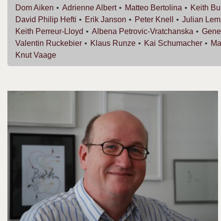
Dom
Aiken
Adrienne
Albert
Matteo
Bertolina
Keith
Bu
David Philip
Hefti
Erik
Janson
Peter
Knell
Julian
Lem
Keith
Perreur-Lloyd
Albena
Petrovic-Vratchanska
Gen
Valentin
Ruckebier
Klaus
Runze
Kai
Schumacher
Ma
Knut
Vaage