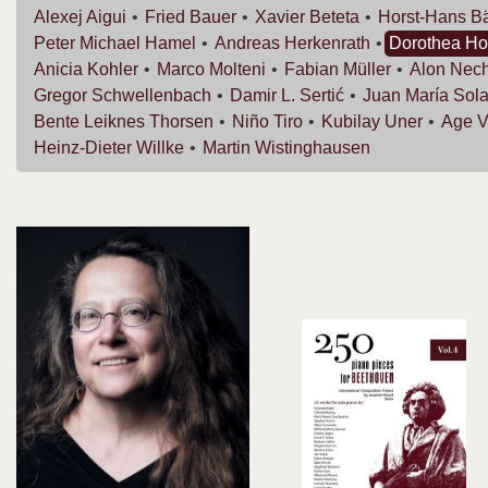
Alexej
Aigui
Fried
Bauer
Xavier
Beteta
Horst-Hans
B
Peter Michael
Hamel
Andreas
Herkenrath
Dorothea
Ho
Anicia
Kohler
Marco
Molteni
Fabian
Müller
Alon
Nech
Gregor
Schwellenbach
Damir L.
Sertić
Juan María
Sola
Bente Leiknes
Thorsen
Niño
Tiro
Kubilay
Uner
Age
V
Heinz-Dieter
Willke
Martin
Wistinghausen