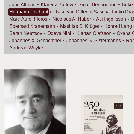
John
Altman
Klarenz
Barlow
Smail
Benhouhou
Birke
Hermann
Dechant
Oscar van
Dillen
Sascha Janko
Dra
Marc-Aurel
Floros
Nicolaus A.
Huber
Atli
Ingólfsson
B
Eberhard
Kranemann
Matthias S.
Krüger
Konrad
Lang
Sarah
Nemtsov
Odeya
Nini
Kjartan
Olafsson
Oxana
Johannes X.
Schachtner
Johannes S.
Sistermanns
Ral
Andreas
Woyke