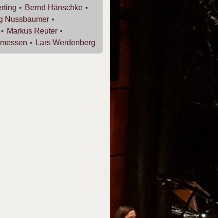
rting
Bernd
Hänschke
rg
Nussbaumer
Markus
Reuter
messen
Lars
Werdenberg