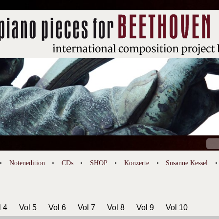
Suc
nach
Notenedition
CDs
SHOP
Konzerte
Susanne Kessel
l 4
Vol 5
Vol 6
Vol 7
Vol 8
Vol 9
Vol 10