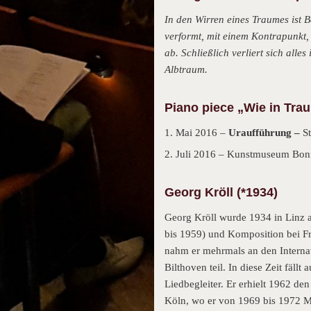
In den Wirren eines Traumes ist 
verformt, mit einem Kontrapunkt,
ab. Schließlich verliert sich all
Albtraum.
Piano piece „Wie in Tra
1. Mai 2016 –
Uraufführung –
S
2. Juli 2016 – Kunstmuseum Bonn
Georg Kröll (*1934)
Georg Kröll wurde 1934 in Linz 
bis 1959) und Komposition bei F
nahm er mehrmals an den Interna
Bilthoven teil. In diese Zeit fäl
Liedbegleiter. Er erhielt 1962 de
Köln, wo er von 1969 bis 1972 M