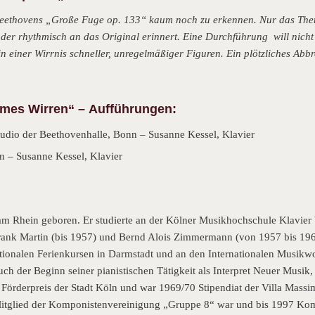
Beethovens „Große Fuge op. 133“ kaum noch zu erkennen. Nur das Them
 der rhythmisch an das Original erinnert. Eine Durchführung will nicht
es in einer Wirrnis schneller, unregelmäßiger Figuren. Ein plötzliches A
umes Wirren“ –
Aufführungen:
tudio der Beethovenhalle, Bonn – Susanne Kessel, Klavier
 – Susanne Kessel, Klavier
am Rhein geboren. Er studierte an der Kölner Musikhochschule Klavier
rank Martin (bis 1957) und Bernd Alois Zimmermann (von 1957 bis 19
tionalen Ferienkursen in Darmstadt und an den Internationalen Musikw
lt auch der Beginn seiner pianistischen Tätigkeit als Interpret Neuer Mus
n Förderpreis der Stadt Köln und war 1969/70 Stipendiat der Villa Massi
itglied der Komponistenvereinigung „Gruppe 8“ war und bis 1997 Kom