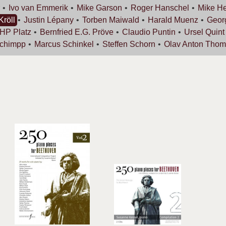
Ivo van
Emmerik
Mike
Garson
Roger
Hanschel
Mike
He
Kröll
Justin
Lépany
Torben
Maiwald
Harald
Muenz
Geo
 HP
Platz
Bernfried E.G.
Pröve
Claudio
Puntin
Ursel
Quint
chimpp
Marcus
Schinkel
Steffen
Schorn
Olav Anton
Thom