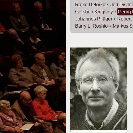
Ratko
Delorko
Jed
Distler
Gershon
Kingsley
Georg
Johannes
Pflüger
Robert
Barry L.
Roshto
Markus
S