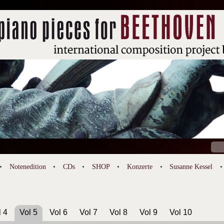
Suc
nach
Notenedition
CDs
SHOP
Konzerte
Susanne Kessel
l 4
Vol 5
Vol 6
Vol 7
Vol 8
Vol 9
Vol 10