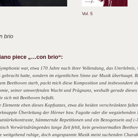
Vol. 5
on brio
piano piece „…con brio“:
mphonie war, etwa 170 Jahre nach ihrer Vollendung, das Urerlebnis, 
gebracht hatte, sondern im eigentlichen Sinne zur Musik überhaupt. Bi
dem Beethoven starb, packt mich diese Komposition und insbesondere der
mie, seiner umwerfenden Wucht und Prägnanz, weshalb gerade dieses S
e sich mit Beethoven befaßt.
 Elemente eben dieses Kopfsatzes, etwa die beiden verschränkten falle
verknappte Überleitung der Hörner bzw. Fagotte oder die wegziehenden
utstärkekontraste, hämmernde Repetitionen und ein Bezogensein auf c-
thmisch Vorwärtsdrängendes lange Zeit fehlt, kein gewissermaßen Beetho
ine weitgehend ruhige, doch angespannte Musik meist suchenden Charakt