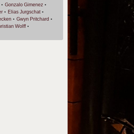
Gonzalo
Gimenez
er
Elias
Jurgschat
ecken
Gwyn
Pritchard
ristian
Wolff