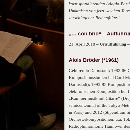
korrespondierenden Adagio-Partie
Umkreisen von jetzt weichen Ter
zerschlagener Reihenfolge.“
„… con brio“ – Aufführu
21. April 2018 –
Uraufführung
–
Alois Bröder (*1961)
Geboren in Darmstadt; 1982-86 G
Kompositionsstudien bei Cord Me
Darmstadt); 1993-95 Kompositio
elektronischen Komposition bei 
„Kammermusik mit Gitarre“ (Drey
semicentennial of the Tokyo Met
in Paris) und 2012 (Stipendium f
Orchesterkompositionen, u.a. To
Radiophilharmonie Hannover des 