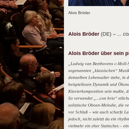
Alois Bröder
Alois
Bröder
(DE)
– ... c
Alois Bröder über sein 
„Ludwig van Beethovens c-Moll-Sy
sogenannten „klassischen“ Musik 
demselben Lebensalter stehe, in 
beispiellosen Dynamik und Ökono
Klavierkomposition sein mußte, di
So verwendet „…con brio“ etliche
solistische Oboen-Melodie, die 
vor Schluß – wie auch scharfe La
jedoch, nicht zuletzt da ein rhy
vielmehr ein eher Statisches – e