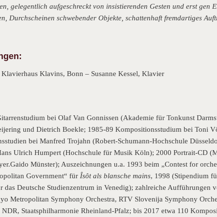
n, gelegentlich aufgeschreckt von insistierenden Gesten und erst gen 
zen, Durchscheinen schwebender Objekte, schattenhaft fremdartiges Au
ngen:
 Klavierhaus Klavins, Bonn – Susanne Kessel, Klavier
itarrenstudium bei Olaf Van Gonnissen (Akademie für Tonkunst Darmst
ijering und Dietrich Boekle; 1985-89 Kompositionsstudium bei Toni V
nsstudien bei Manfred Trojahn (Robert-Schumann-Hochschule Düsseldo
Hans Ulrich Humpert (Hochschule für Musik Köln); 2000 Portrait-CD 
er.Gaido Münster); Auszeichnungen u.a. 1993 beim „Contest for orch
ropolitan Government“ für
Îsôt als blansche mains
, 1998 (Stipendium für
ür das Deutsche Studienzentrum in Venedig); zahlreiche Aufführungen v
kyo Metropolitan Symphony Orchestra, RTV Slovenija Symphony Orches
NDR, Staatsphilharmonie Rheinland-Pfalz; bis 2017 etwa 110 Komposit