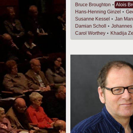
Bruce
Broughton
Alois
Br
Hans-Henning
Ginzel
Ge
Susanne
Kessel
Jan
Man
Damian
Scholl
Johanne
Carol
Worthey
Khadija
Ze