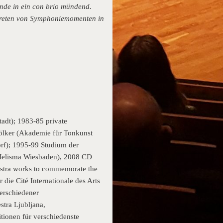
Ende in ein con brio mündend.
ftreten von Symphoniemomenten in
adt); 1983-85 private
ölker (Akademie für Tonkunst
rf); 1995-99 Studium der
(Melisma Wiesbaden), 2008 CD
estra works to commemorate the
 die Cité Internationale des Arts
erschiedener
tra Ljubljana,
ionen für verschiedenste