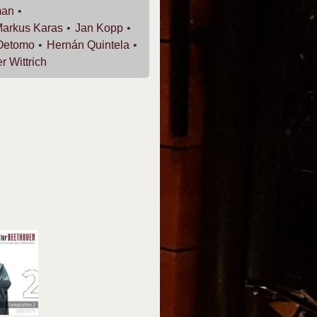
man
Markus
Karas
Jan
Kopp
Oetomo
Hernán
Quintela
er
Wittrich