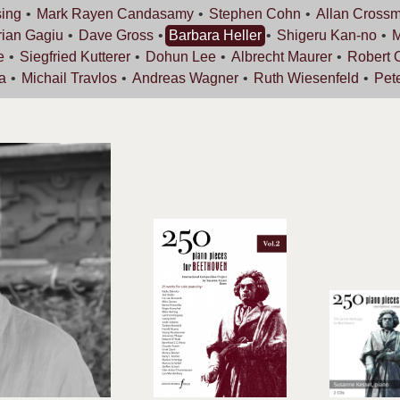
ing
Mark Rayen
Candasamy
Stephen
Cohn
Allan
Cross
rian
Gagiu
Dave
Gross
Barbara
Heller
Shigeru
Kan-no
e
Siegfried
Kutterer
Dohun
Lee
Albrecht
Maurer
Robert
a
Michail
Travlos
Andreas
Wagner
Ruth
Wiesenfeld
Pet