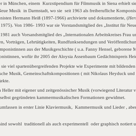
in München, einem Kurzstipendium für Filmmusik in Siena erhielt sie 
 Neue Musik in Darmstadt, wo sie seit 1963 als freiberufliche Komponis
isten Hermann Heiß (1897-1966) archivierte und dokumentierte, (
Her
1975). Von 1986- 1993 war sie Vorstandsmitglied des „Institut für Ne
1981 auch Vorsandsmitglied des „Internationalen Arbeitskreises Frau u
en, Vorträgen, Lehrtätigkeiten, Rundfunksendungen und Veröffentlichu
ponistinnen aus der Musikgeschichte ( u.a. Fanny Hensel, geborene 
nistinnen, wofür ihr 2005 der Aloysia Assenbaum Gedächtnispreis Hei
sie viel spartenübergreifenden Projekte wie Experimente mit bildende
stische Musik, Gemeinschaftskompositionen ( mit Nikolaus Heyduck und
jekte.
ara Heller mit eigener und zeitgenössischer Musik (vorwiegend Literatu
n selbst gegründeten kammermusikalischen Formationen gewidmet.
umfassen in erster Linie Klaviermusik, Kammermusik und Lieder , aber
nd sowohl traditionell als auch experimentell oder graphisch notiert u