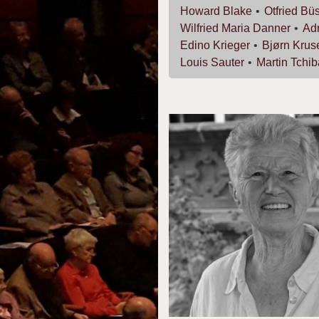
Howard
Blake
Otfried
Büs
Wilfried Maria
Danner
Ad
Edino
Krieger
Bjørn
Krus
Louis
Sauter
Martin
Tchib