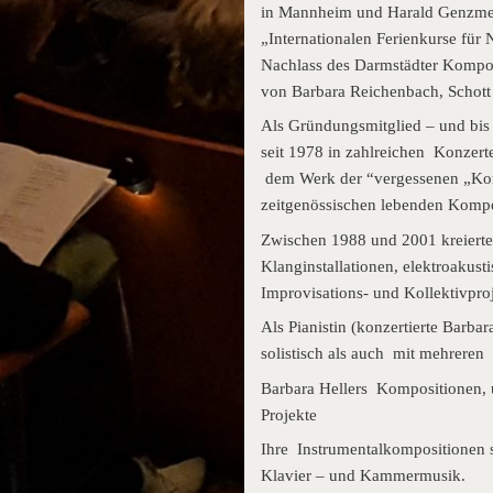
in Mannheim und Harald Genzmer 
„Internationalen Ferienkurse für
Nachlass des Darmstädter Kompon
von Barbara Reichenbach, Schott 
Als Gründungsmitglied – und bis 
seit 1978 in zahlreichen Konzert
dem Werk der “vergessenen „Kom
zeitgenössischen lebenden Kompo
Zwischen 1988 und 2001 kreierte 
Klanginstallationen, elektroaku
Improvisations- und Kollektivpro
Als Pianistin (konzertierte Barb
solistisch als auch mit mehrere
Barbara Hellers Kompositionen, 
Projekte
Ihre Instrumentalkompositionen si
Klavier – und Kammermusik.