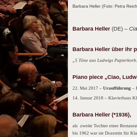
Barbara Heller (Foto: Petra Rei
Barbara
Heller
(DE)
– Ci
Barbara Heller über ihr 
„5 Töne aus Ludwigs Papierkorb
Piano piece „Ciao, Ludw
22. Mai 2017 –
Uraufführung
– 
14. Januar 2018 – Klavierhaus Kl
Barbara Heller (*1936),
als zweite Tochter einer Restau
bis 1962 war sie Dozentin für K