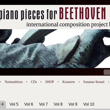
Suc
nach
Notenedition
CDs
SHOP
Konzerte
Susanne Kessel
l 4
Vol 5
Vol 6
Vol 7
Vol 8
Vol 9
Vol 10