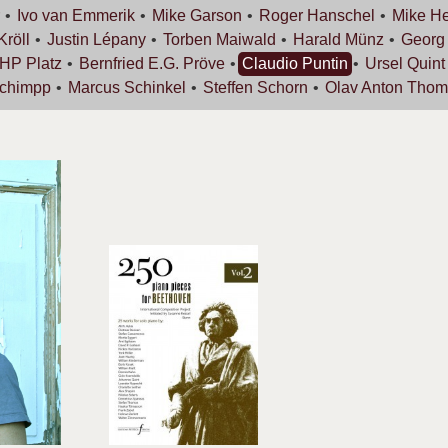
Ivo van
Emmerik
Mike
Garson
Roger
Hanschel
Mike
He
Kröll
Justin
Lépany
Torben
Maiwald
Harald
Münz
Geor
 HP
Platz
Bernfried E.G.
Pröve
Claudio
Puntin
Ursel
Quint
chimpp
Marcus
Schinkel
Steffen
Schorn
Olav Anton
Thom