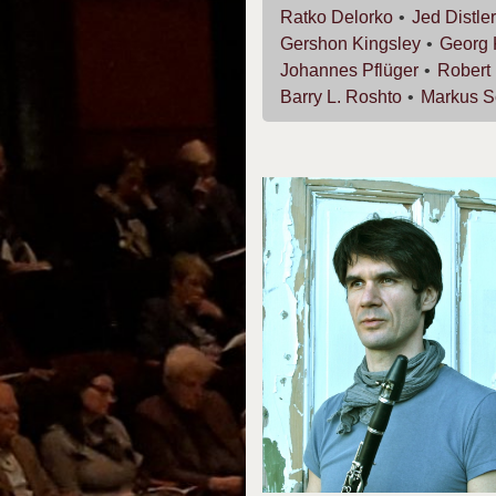
Ratko
Delorko
Jed
Distler
Gershon
Kingsley
Georg
Johannes
Pflüger
Robert
Barry L.
Roshto
Markus
S