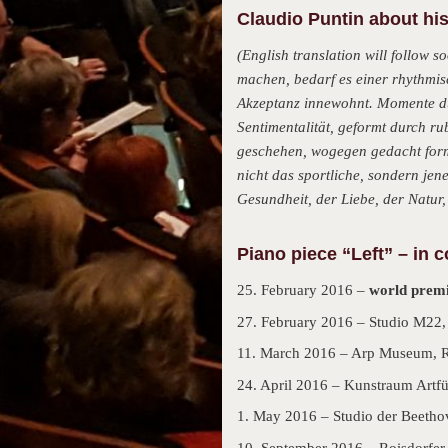
Claudio Puntin about his
(English translation will follow
machen, bedarf es einer rhythmisc
Akzeptanz innewohnt. Momente dur
Sentimentalität, geformt durch rub
geschehen, wogegen gedacht formu
nicht das sportliche, sondern jene
Gesundheit, der Liebe, der Natur,
Piano piece “Left” – in c
25. February 2016 –
world prem
27. February 2016 – Studio M22,
11. March 2016 – Arp Museum, R
24. April 2016 – Kunstraum Artfü
1. May 2016 – Studio der Beetho
10. September 2016 – Roisdorfer