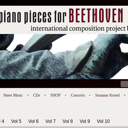
Sear
for:
Sheet Music
CDs
SHOP
Concerts
Susanne Kessel
l 4
Vol 5
Vol 6
Vol 7
Vol 8
Vol 9
Vol 10