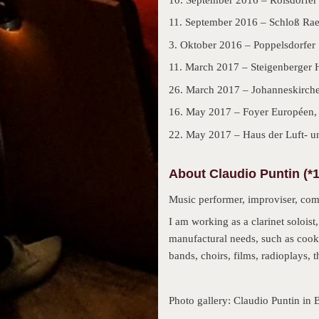
11. September 2016 – Schloß Rae
3. Oktober 2016 – Poppelsdorfer
11. March 2017 – Steigenberger H
26. March 2017 – Johanneskirche
16. May 2017 – Foyer Européen,
22. May 2017 – Haus der Luft- u
About Claudio Puntin (*
Music performer, improviser, com
I am working as a clarinet solois
manufactural needs, such as cook
bands, choirs, films, radioplays, t
Photo gallery: Claudio Puntin in