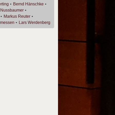
rting
Bernd
Hänschke
g
Nussbaumer
Markus
Reuter
messen
Lars
Werdenberg