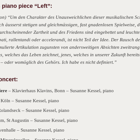
 piano piece “Left”:
 soon) “Um den Charakter des Unausweichlichen dieser musikalischen S
h äusserst stetigen und gleichmässigen, fast gnadenlosen Spielweise, de
chscheinender Zartheit und des Friedens sind eingebettet und leuchten
ati, rallentandi oder accelerandi, ist nicht Teil der Idee. Der Rausch d
lierte Artikulation zugunsten von andersweitigen Absichten zweitrangig
s, welches das Leben zeichnet, jenes, welches in unserer Zukunft bereits
 – oder womöglich des Gehörs. Ich habe es nicht definiert.”
oncert:
iere
– Klavierhaus Klavins, Bonn – Susanne Kessel, piano
 Köln – Susanne Kessel, piano
olandseck – Susanne Kessel, piano
m, St Augustin – Susanne Kessel, piano
venhalle – Susanne Kessel, piano
 Mineralquellen – Susanne Kessel, piano