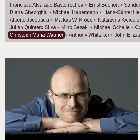
Francisco
Alvarado Basterrechea
Ernst
Bechert
Sande
Diana
Gheorghiu
Michael
Habermann
Hans-Günter
He
Alberto
Jacopucci
Markus W.
Kropp
Katarzyna
Kwiecie
Julián
Quintero Silva
Miho
Sasaki
Michael
Schelle
C
Christoph Maria
Wagner
Anthony
Whittaker
John E.
Za