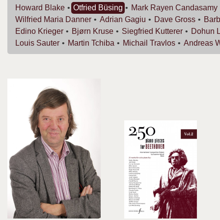
Howard
Blake
Otfried
Büsing
Mark Rayen
Candasamy
Wilfried Maria
Danner
Adrian
Gagiu
Dave
Gross
Bar
Edino
Krieger
Bjørn
Kruse
Siegfried
Kutterer
Dohun
Louis
Sauter
Martin
Tchiba
Michail
Travlos
Andreas
W